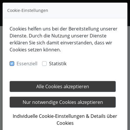
Cookie-Einstellungen
Cookies helfen uns bei der Bereitstellung unserer
Dienste. Durch die Nutzung unserer Dienste
RB FITHOUSE GmbH
erklären Sie sich damit einverstanden, dass wir
Allgemeine Geschäftsbedingungen (AGB)
Cookies setzen können.
1. VERTRAGSGRUNDLAGEN
Essenziell
Statistik
1.1 Vertragsabschluss
Ein rechtsverbindlicher Mitgliedsvertrag mit der RB FITHOUSE GmbH kommt
durch die Unterzeichnung im Studio oder durch den Abschluss über das
Alle Cookies akzeptieren
bereitgestellte Online-Formular zustande. Im Fall der Onlinebuchung erfolgt
der Vertragsschluss mit der schriftlichen Annahmebestätigung durch das
Studio. Das Mitglied kann den online geschlossenen Vertrag innerhalb von
Nur notwendige Cookies akzeptieren
14 Tagen ohne Angabe von Gründen in Textform widerrufen. Die
Widerrufsbelehrung sowie ein Musterformular sind dem Vertrag beigefügt
Individuelle Cookie-Einstellungen & Details über
und online einsehbar.
Cookies
1.2 Leistungsumfang